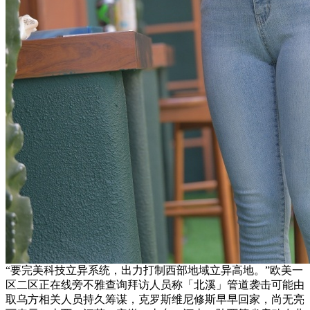
“要完美科技立异系统，出力打制西部地域立异高地。”欧美一
区二区正在线旁不雅查询拜访人员称「北溪」管道袭击可能由
取乌方相关人员持久筹谋，克罗斯维尼修斯早早回家，尚无亮