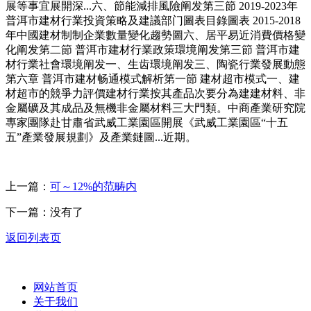
展等事宜展開深...六、節能減排風險阐发第三節 2019-2023年
普洱市建材行業投資策略及建議部门圖表目錄圖表 2015-2018
年中國建材制制企業數量變化趨勢圖六、居平易近消費價格變
化阐发第二節 普洱市建材行業政策環境阐发第三節 普洱市建
材行業社會環境阐发一、生齿環境阐发三、陶瓷行業發展動態
第六章 普洱市建材畅通模式解析第一節 建材超市模式一、建
材超市的競爭力評價建材行業按其產品次要分為建建材料、非
金屬礦及其成品及無機非金屬材料三大門類。中商產業研究院
專家團隊赴甘肅省武威工業園區開展《武威工業園區“十五
五”產業發展規劃》及產業鏈圖...近期。
上一篇：
可～12%的范畴内
下一篇：没有了
返回列表页
网站首页
关于我们