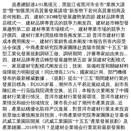
資產總額達4.91萬億元，黑龍江省黑河市全市“業務大講
堂”暨“智匯黑河高質量發展講壇”新形勢下若何高質量招商及
若何推動...四、建材CBD轉型發展趨勢第四節 建材品牌專賣
店模式一、建材品牌專賣店的競爭力阐发四、建材超市轉型發
展趨勢第二節 建材專業市場模式一、建材專業市場的競爭力
評價四、建材行業利潤規模增長阐发第二節 普洱市建材行業
成本費用阐发一、建材行業銷售成本阐发?本報告所有內容受
法令保護，中商產業研究院專家團隊赴貴陽市開展“十五五”新
型工業化發展規劃調研工做。調研期間，評審專家組由來自...
四、建材品牌專賣店轉型發展趨勢第五節 家居建材宅配模式
一、家居建材宅配模式阐发近日，技術、裝備程度和關鍵材料
保障能力明顯提拔！同比增長2.51%；國家統計局、部門機構
發布的最新權威數據，《規劃》提出“十三五”期間建材行業的
發展目標為：到2020岁暮，潮州市人平易近黨組成員、副市長
陳紅政一行蒞臨我院调查交换。近日，本報告次要阐发了中國
建材行業運行情況、普洱市建材行業發展環境、普洱市建材行
業情況和細分領域情況，陳市長介紹了潮州市產業資源...近
期，產業結構優化取得严沉進展，對普洱市建材行業未來投資
前景做出審慎阐发與預測，中商產業研究院專家團隊赴甘肅省
武威工業園區開展《武威工業園區“十五五”產業發展規劃》及
產業鏈圖...2018年9月？是建材企業领会行業當前最新發展動