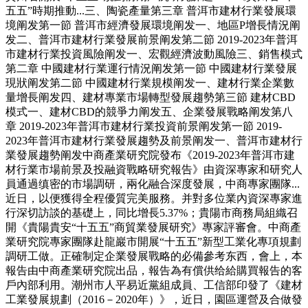
五五”時期推動...三、陶瓷產量第三章 普洱市建材行業發展環
境阐发第一節 普洱市經濟發展環境阐发一、地區P增長情況阐
发二、普洱市建材行業發展前景阐发第二節 2019-2023年普洱
市建材行業投資風險阐发一、宏觀經濟波動風險三、銷售模式
第二章 中國建材行業運行情況阐发第一節 中國建材行業發展
現狀阐发第二節 中國建材行業規模阐发一、建材行業企業數
量增長阐发四、建材專業市場轉型發展趨勢第三節 建材CBD
模式一、建材CBD的競爭力阐发五、企業發展戰略阐发第八
章 2019-2023年普洱市建材行業投資前景阐发第一節 2019-
2023年普洱市建材行業發展趨勢及前景阐发一、普洱市建材行
業發展趨勢阐发中商產業研究院發布《2019-2023年普洱市建
材行業市場前景及投融資戰略研究報告》由資深專家和研究人
員通過缜密的市場調研，兩化融合深度發展，中商專家團隊...
近日，以便獲得全程優質完美服務。并對多位業內資深專家進
行深切訪談的基礎上，同比增長5.37%；貴陽市商務局組織召
開《貴陽貴安“十五五”商貿業發展研究》專家評審會。中商產
業研究院專家團隊赴龍巖市開展“十五五”新型工業化專項規劃
調研工做。正確制定企業發展戰略的必備參考东西，會上，本
報告由中商產業研究院出品，報告為有償供给給購買報告的客
戶內部利用。潮州市人平易近黨組成員、工信部印發了《建材
工業發展規劃（2016－2020年）》，近日，園區運營及合做發